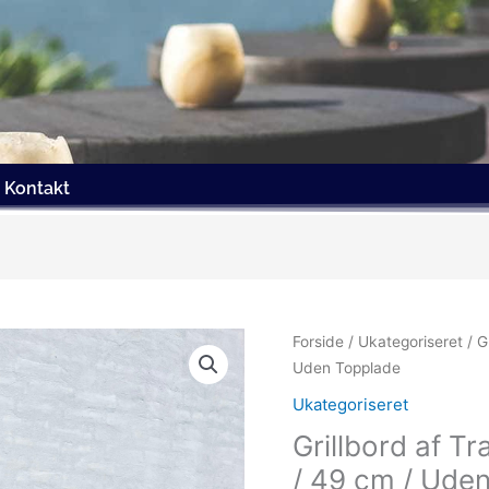
Kontakt
Forside
/
Ukategoriseret
/ G
Uden Topplade
Ukategoriseret
Grillbord af Tr
/ 49 cm / Ude