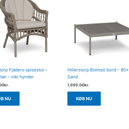
torp Fjädero spisestol –
Hillerstorp Bolmsö bord – 80×
tan – inkl hynder
Sand
00
kr.
1,695.00
kr.
ØB NU
KØB NU