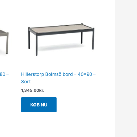
80 –
Hillerstorp Bolmsö bord – 40×90 –
Sort
1,345.00
kr.
KØB NU