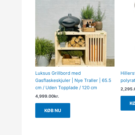
Luksus Grillbord med
Hillers
Gasflaskeskjuler | Nye Traller | 65.5
polyrat
cm / Uden Topplade / 120 cm
2,295.
4,999.00
kr.
K
KØB NU