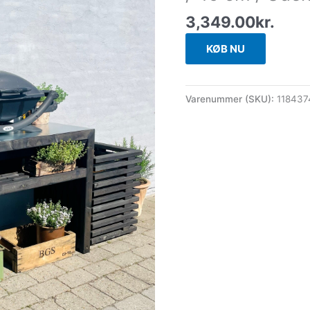
3,349.00
kr.
KØB NU
Varenummer (SKU):
118437