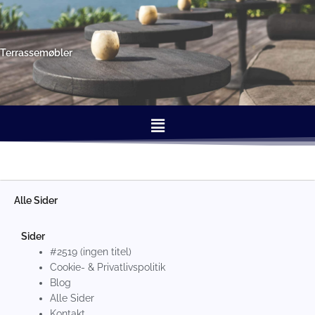
Gå
til
indholdet
Terrassemøbler
Menu
Alle Sider
Sider
#2519 (ingen titel)
Cookie- & Privatlivspolitik
Blog
Alle Sider
Kontakt