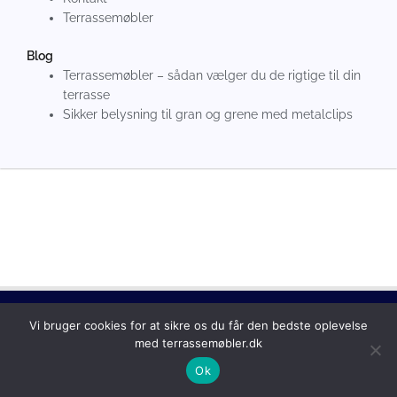
Terrassemøbler
Blog
Terrassemøbler – sådan vælger du de rigtige til din
terrasse
Sikker belysning til gran og grene med metalclips
Copyright © 2026
Terrassemøbler
Vi bruger cookies for at sikre os du får den bedste oplevelse
med terrassemøbler.dk
Ok