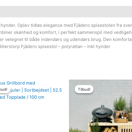
nkl hynder. Oplev tidløs elegance med Fjädero spisestolen fra s
ombiner skønhed og komfort, i perfekt sammenspil med vedligehold
der er velegnet til både indendørs og udendørs brug. Den komfor
illerstorp Fjädero spisestol – polyrattan – inkl hynder
Den
Den
Den
Den
oprindelige
aktuelle
oprindelige
aktuelle
bud!
bud!
Tilbud!
Tilbud!
pris
pris
pris
pris
var:
er:
var:
er:
4,949.00kr..
4,454.00kr..
4,999.00kr..
4,499.00