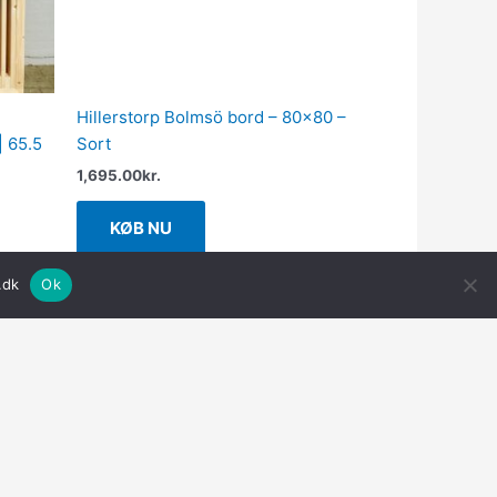
Hillerstorp Bolmsö bord – 80×80 –
| 65.5
Sort
1,695.00
kr.
KØB NU
.dk
Ok