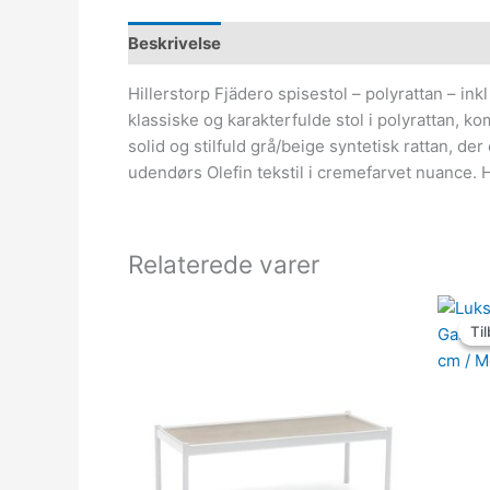
Beskrivelse
Hillerstorp Fjädero spisestol – polyrattan – i
klassiske og karakterfulde stol i polyrattan, k
solid og stilfuld grå/beige syntetisk rattan, 
udendørs Olefin tekstil i cremefarvet nuance. H
Relaterede varer
Til
Til