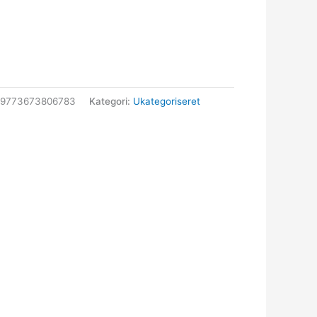
59773673806783
Kategori:
Ukategoriseret