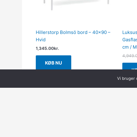
Hillerstorp Bolmsö bord – 40×90 –
Luksus
Hvid
Gasfla
cm / M
1,345.00
kr.
4,949.
KØB NU
K
Vi bruger 