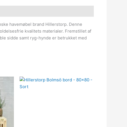
venske havemøbel brand Hillerstorp. Denne
elsesfrie kvalitets materialer. Fremstillet af
table sidde samt ryg-hynde er betrukket med
kr..