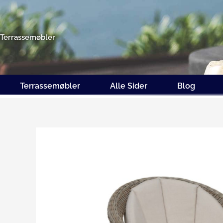
Gå
til
indholdet
Terrassemøbler
Terrassemøbler
Alle Sider
Blog