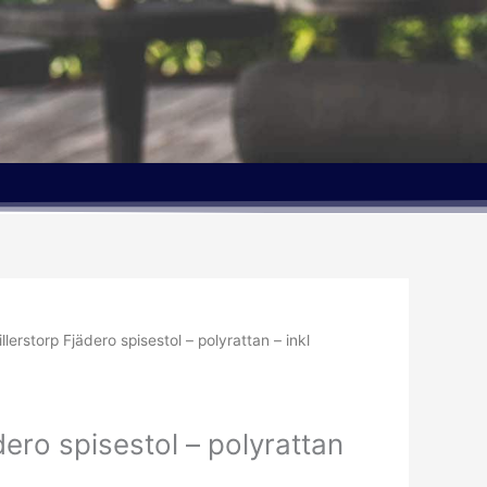
illerstorp Fjädero spisestol – polyrattan – inkl
dero spisestol – polyrattan