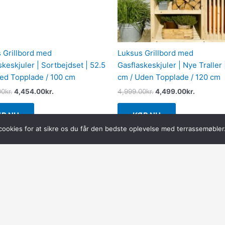
 Grillbord med
Luksus Grillbord med
skeskjuler | Sortbejdset | 52.5
Gasflaskeskjuler | Nye Traller 
ed Topplade / 100 cm
cm / Uden Topplade / 120 cm
00
kr.
4,454.00
kr.
4,999.00
kr.
4,499.00
kr.
ØB NU
KØB NU
cookies for at sikre os du får den bedste oplevelse med terrassemøbler
Copyright © 2026
Terrassemøbler