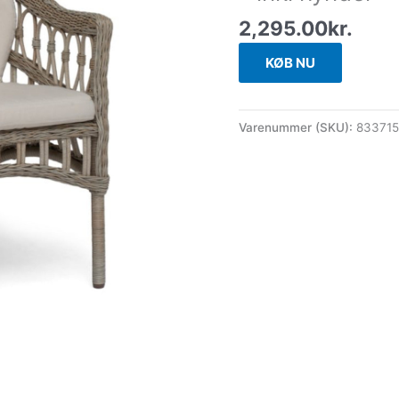
2,295.00
kr.
KØB NU
Varenummer (SKU):
83371