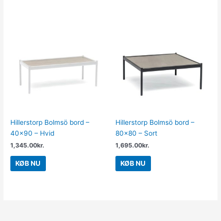
Hillerstorp Bolmsö bord –
Hillerstorp Bolmsö bord –
40×90 – Hvid
80×80 – Sort
1,345.00
kr.
1,695.00
kr.
KØB NU
KØB NU