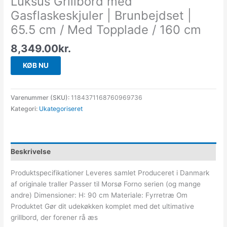
Luksus Grillbord med
Gasflaskeskjuler | Brunbejdset |
65.5 cm / Med Topplade / 160 cm
8,349.00
kr.
KØB NU
Varenummer (SKU):
1184371168760969736
Kategori:
Ukategoriseret
Beskrivelse
Produktspecifikationer Leveres samlet Produceret i Danmark
af originale traller Passer til Morsø Forno serien (og mange
andre) Dimensioner: H: 90 cm Materiale: Fyrretræ Om
Produktet Gør dit udekøkken komplet med det ultimative
grillbord, der forener rå æs