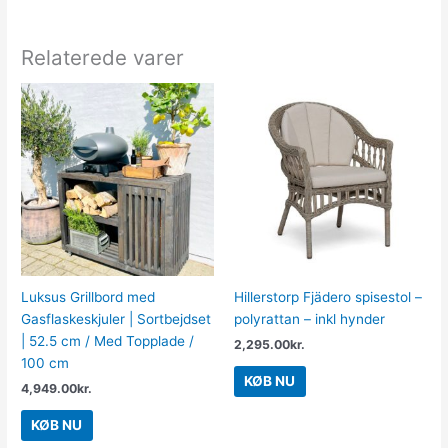
Relaterede varer
Luksus Grillbord med
Hillerstorp Fjädero spisestol –
Gasflaskeskjuler | Sortbejdset
polyrattan – inkl hynder
| 52.5 cm / Med Topplade /
2,295.00
kr.
100 cm
KØB NU
4,949.00
kr.
KØB NU