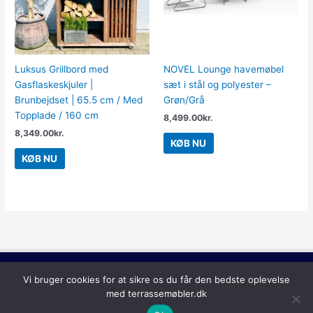
Luksus Grillbord med
NOVEL Lounge havemøbel
Gasflaskeskjuler |
sæt i stål og polyester –
Brunbejdset | 65.5 cm / Med
Grøn/Grå
Topplade / 160 cm
8,499.00
kr.
8,349.00
kr.
KØB NU
KØB NU
Copyright © 2026
Terrassemøbler
Vi bruger cookies for at sikre os du får den bedste oplevelse
med terrassemøbler.dk