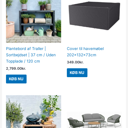
Plantebord af Traller |
Cover til havemøbel
Sortbejdset | 37 cm / Uden
202x132x73cm
Topplade / 120 cm
349.00
kr.
2,799.00
kr.
KØB NU
KØB NU