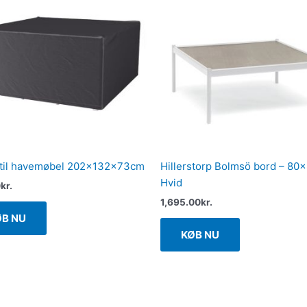
 til havemøbel 202x132x73cm
Hillerstorp Bolmsö bord – 80×
Hvid
0
kr.
1,695.00
kr.
ØB NU
KØB NU