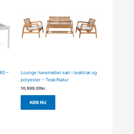
80 –
Lounge havemøbel sæt i teaktræ og
polyester – Teak/Natur
10,999.00
kr.
KØB NU