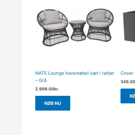
NATE Lounge havemøbel sæt i rattan
Cover
– Grå
349.0
2,999.00
kr.
K
KØB NU