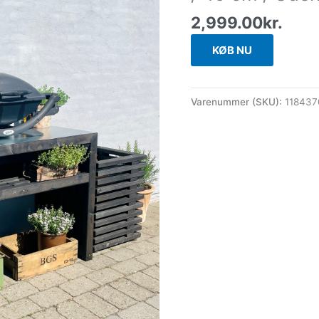
2,999.00
kr.
KØB NU
Varenummer (SKU):
118437