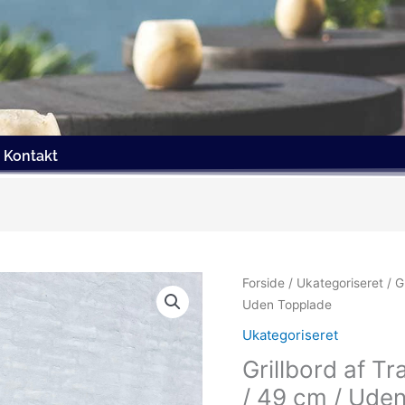
Kontakt
Forside
/
Ukategoriseret
/ G
Uden Topplade
Ukategoriseret
Grillbord af Tr
/ 49 cm / Ude