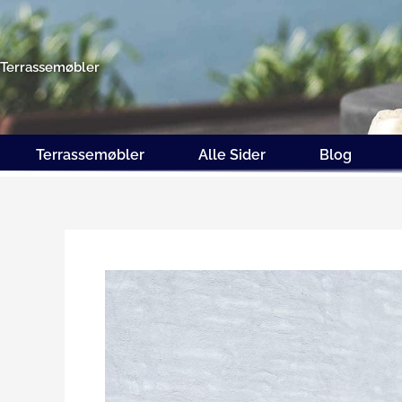
Gå
til
indholdet
Terrassemøbler
Terrassemøbler
Alle Sider
Blog