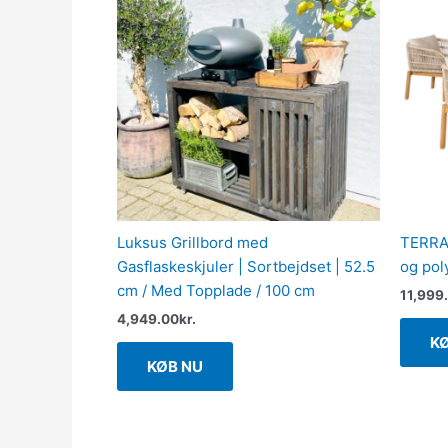
Luksus Grillbord med
TERRA 
Gasflaskeskjuler | Sortbejdset | 52.5
og pol
cm / Med Topplade / 100 cm
11,999
4,949.00
kr.
K
KØB NU