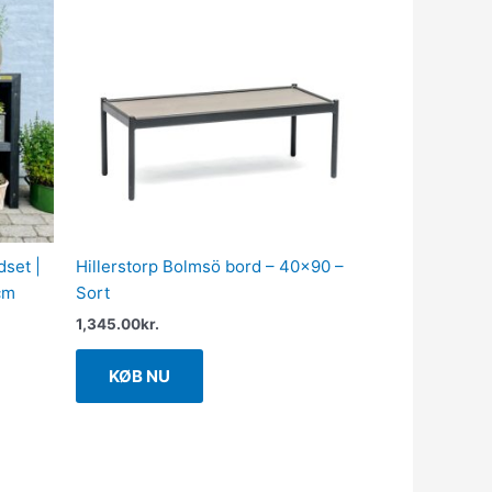
dset |
Hillerstorp Bolmsö bord – 40×90 –
cm
Sort
1,345.00
kr.
KØB NU