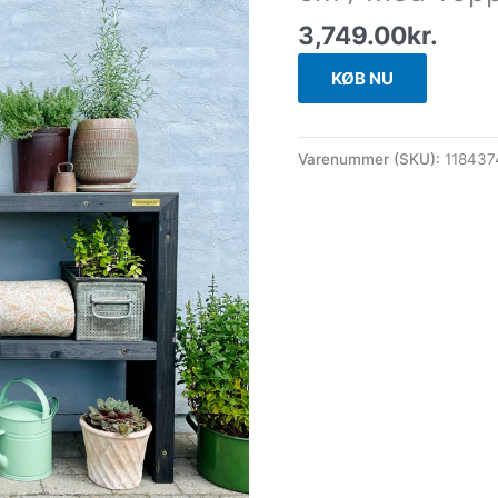
3,749.00
kr.
KØB NU
Varenummer (SKU):
11843