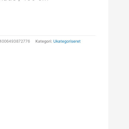
74006493872776
Kategori:
Ukategoriseret