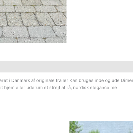
et i Danmark af originale traller Kan bruges inde og ude Dimen
t hjem eller uderum et strejf af rå, nordisk elegance me