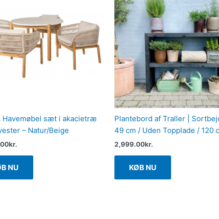
Havemøbel sæt i akacietræ
Plantebord af Traller | Sortbej
yester – Natur/Beige
49 cm / Uden Topplade / 120 
.00
kr.
2,999.00
kr.
ØB NU
KØB NU