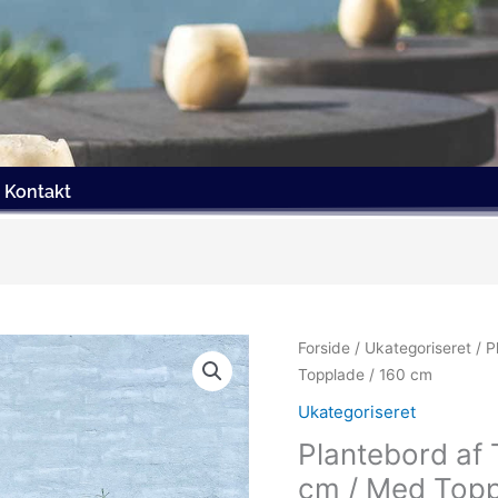
Kontakt
Forside
/
Ukategoriseret
/ P
Topplade / 160 cm
Ukategoriseret
Plantebord af T
cm / Med Topp