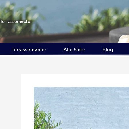
Gå
til
indholdet
Terrassemøbler
Terrassemøbler
Alle Sider
Blog