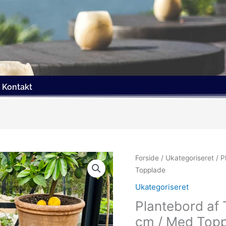
Kontakt
Forside
/
Ukategoriseret
/ P
Topplade
Ukategoriseret
Plantebord af T
cm / Med Top