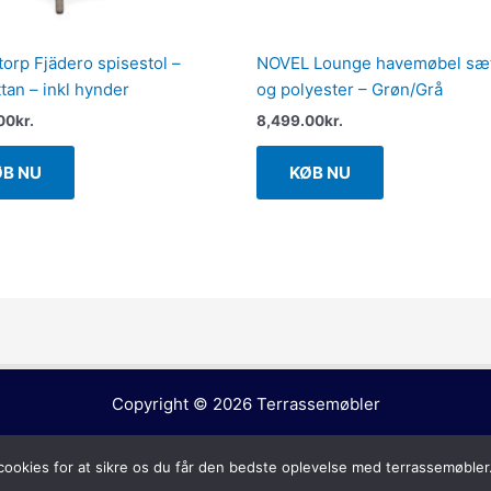
torp Fjädero spisestol –
NOVEL Lounge havemøbel sæt 
tan – inkl hynder
og polyester – Grøn/Grå
00
kr.
8,499.00
kr.
ØB NU
KØB NU
Copyright © 2026
Terrassemøbler
cookies for at sikre os du får den bedste oplevelse med terrassemøbler