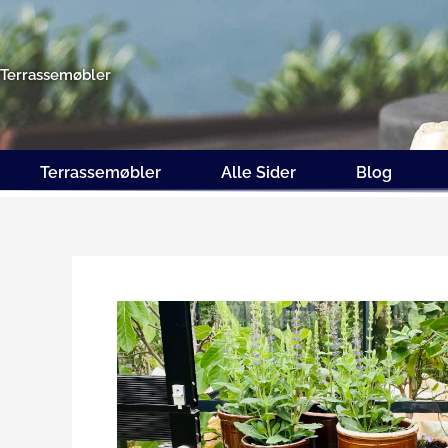
Gå
til
indholdet
Terrassemøbler
Terrassemøbler
Alle Sider
Blog