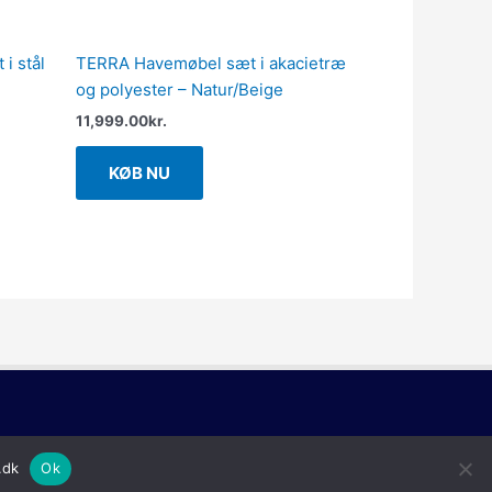
i stål
TERRA Havemøbel sæt i akacietræ
og polyester – Natur/Beige
11,999.00
kr.
KØB NU
.dk
Ok