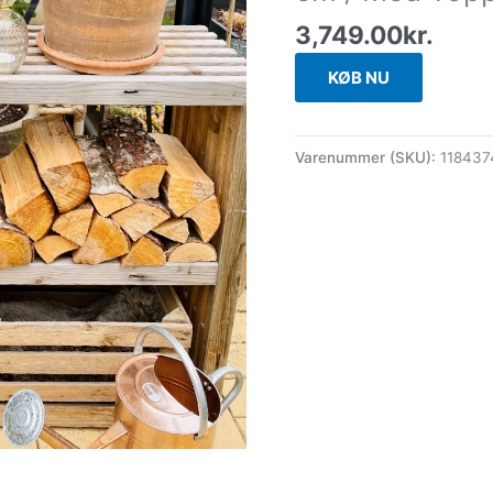
3,749.00
kr.
KØB NU
Varenummer (SKU):
118437