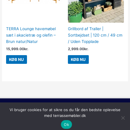
TERRA Lounge havemøbel
Grillbord af Traller |
sæt i akacietræ og olefin –
Sortbejdset | 120 cm / 49 cm
Brun natur/Natur
/ Uden Topplade
15,999.00
kr.
2,999.00
kr.
KØB NU
KØB NU
Copyright © 2026
Terrassemøbler
Vi bruger cookies for at sikre os du får den bedste oplevelse
med terrassemøbler.dk
Ok