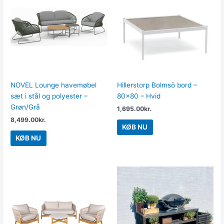
NOVEL Lounge havemøbel
Hillerstorp Bolmsö bord –
sæt i stål og polyester –
80×80 – Hvid
Grøn/Grå
1,695.00
kr.
8,499.00
kr.
KØB NU
KØB NU