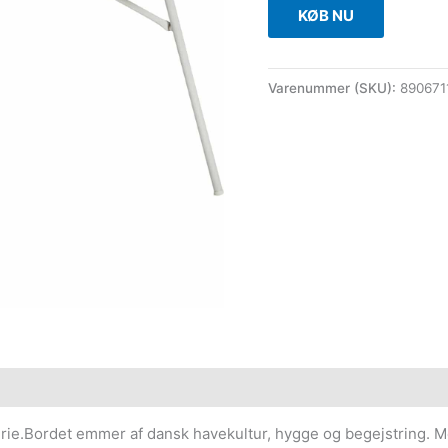
KØB NU
Varenummer (SKU):
890671
ie.Bordet emmer af dansk havekultur, hygge og begejstring. Me