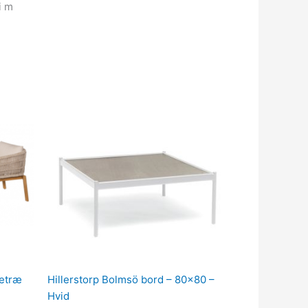
i m
ietræ
Hillerstorp Bolmsö bord – 80×80 –
Hvid