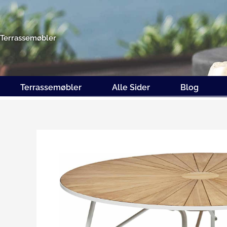
Gå
til
indholdet
Terrassemøbler
Terrassemøbler
Alle Sider
Blog