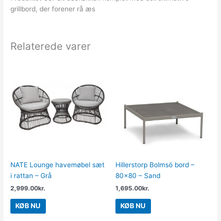
grillbord, der forener rå æs
Relaterede varer
NATE Lounge havemøbel sæt
Hillerstorp Bolmsö bord –
i rattan – Grå
80×80 – Sand
2,999.00
kr.
1,695.00
kr.
KØB NU
KØB NU