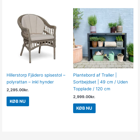
Hillerstorp Fjädero spisestol –
Plantebord af Traller |
polyrattan – inkl hynder
Sortbejdset | 49 cm / Uden
Topplade / 120 cm
2,295.00
kr.
2,999.00
kr.
KØB NU
KØB NU