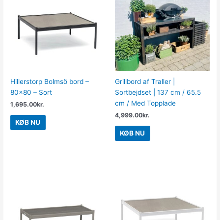
Hillerstorp Bolmsö bord –
Grillbord af Traller |
80×80 – Sort
Sortbejdset | 137 cm / 65.5
cm / Med Topplade
1,695.00
kr.
4,999.00
kr.
KØB NU
KØB NU