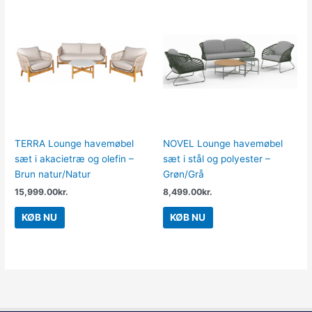
TERRA Lounge havemøbel
NOVEL Lounge havemøbel
sæt i akacietræ og olefin –
sæt i stål og polyester –
Brun natur/Natur
Grøn/Grå
15,999.00
kr.
8,499.00
kr.
KØB NU
KØB NU