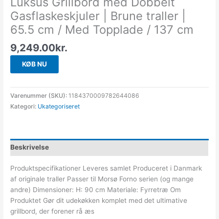
Luksus Grillbord med Dobbelt
Gasflaskeskjuler | Brune traller |
65.5 cm / Med Topplade / 137 cm
9,249.00
kr.
KØB NU
Varenummer (SKU):
1184370009782644086
Kategori:
Ukategoriseret
Beskrivelse
Produktspecifikationer Leveres samlet Produceret i Danmark
af originale traller Passer til Morsø Forno serien (og mange
andre) Dimensioner: H: 90 cm Materiale: Fyrretræ Om
Produktet Gør dit udekøkken komplet med det ultimative
grillbord, der forener rå æs