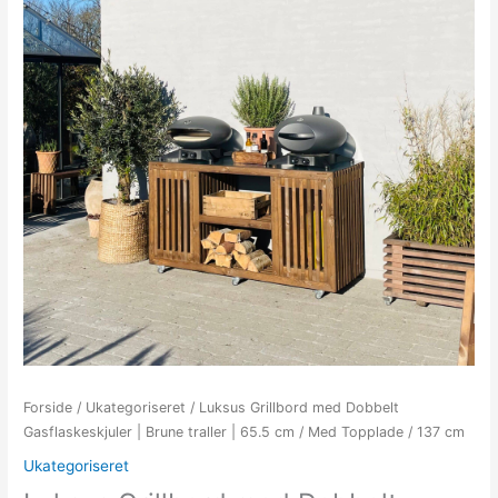
Forside
/
Ukategoriseret
/ Luksus Grillbord med Dobbelt
Gasflaskeskjuler | Brune traller | 65.5 cm / Med Topplade / 137 cm
Ukategoriseret