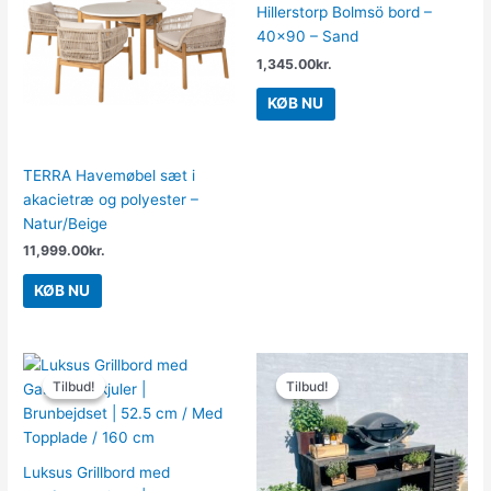
Hillerstorp Bolmsö bord –
40×90 – Sand
1,345.00
kr.
KØB NU
TERRA Havemøbel sæt i
akacietræ og polyester –
Natur/Beige
11,999.00
kr.
KØB NU
Den
Den
Den
Den
oprindelige
aktuelle
oprindelige
aktuelle
Tilbud!
Tilbud!
Tilbud!
Tilbud!
pris
pris
pris
pris
var:
er:
var:
er:
6,649.00kr..
5,984.00kr..
2,999.00kr..
2,699.00kr.
Luksus Grillbord med