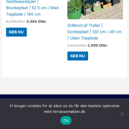
Gasflaskeskjuler |
Brunbejdset | 52.5 cm / Med
Topplade / 160 cm
6,649.00
kr.
5,984.00
kr.
Grillbord af Traller |
Sortbejdset | 120 cm / 49 cm
KØB NU
/ Uden Topplade
2,999.00
kr.
2,699.00
kr.
KØB NU
Copyright © 2026
Terrassemøbler
Vi bruger cookies for at sikre os du får den bedste oplevelse
med terrassemøbler.dk
Ok