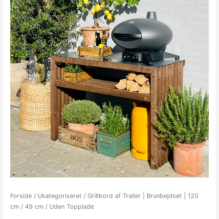
Forside
/
Ukategoriseret
/ Grillbord af Traller | Brunbejdset | 120
cm / 49 cm / Uden Topplade