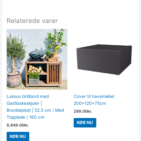
Relaterede varer
Luksus Grillbord med
Cover til havemøbel
Gasflaskeskjuler |
200x120x75cm
Brunbejdset | 52.5 cm / Med
299.00
kr.
Topplade / 160 cm
KØB NU
6,649.00
kr.
KØB NU