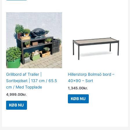
Grillbord af Traller |
Hillerstorp Bolmsö bord –
Sortbejdset | 137 cm / 65.5
40×90 – Sort
cm / Med Topplade
1,345.00
kr.
4,999.00
kr.
KØB NU
KØB NU