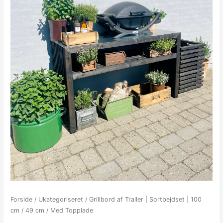
Forside
/
Ukategoriseret
/ Grillbord af Traller | Sortbejdset | 100
cm / 49 cm / Med Topplade