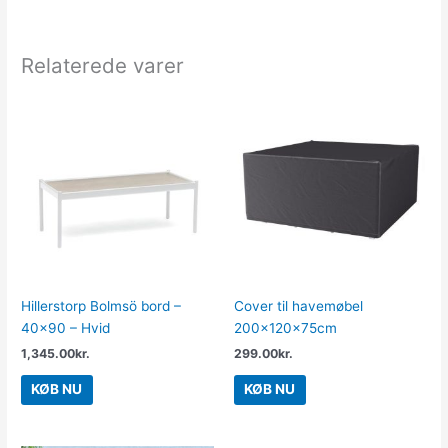
Relaterede varer
Hillerstorp Bolmsö bord –
Cover til havemøbel
40×90 – Hvid
200x120x75cm
1,345.00
kr.
299.00
kr.
KØB NU
KØB NU