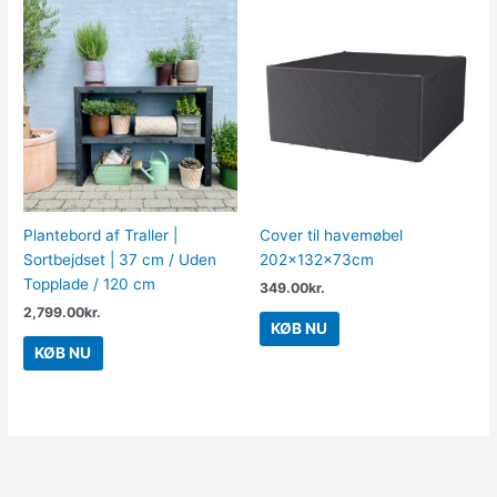
Plantebord af Traller |
Cover til havemøbel
Sortbejdset | 37 cm / Uden
202x132x73cm
Topplade / 120 cm
349.00
kr.
2,799.00
kr.
KØB NU
KØB NU