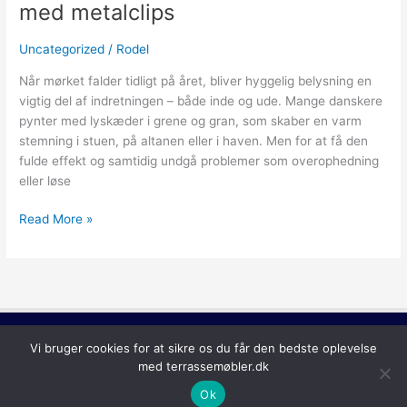
med metalclips
Uncategorized
/
Rodel
Når mørket falder tidligt på året, bliver hyggelig belysning en
vigtig del af indretningen – både inde og ude. Mange danskere
pynter med lyskæder i grene og gran, som skaber en varm
stemning i stuen, på altanen eller i haven. Men for at få den
fulde effekt og samtidig undgå problemer som overophedning
eller løse
Read More »
Copyright © 2026
Terrassemøbler
Vi bruger cookies for at sikre os du får den bedste oplevelse
med terrassemøbler.dk
Ok