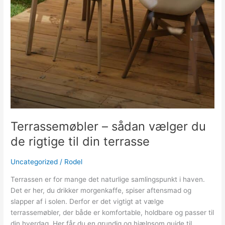
Terrassemøbler – sådan vælger du
de rigtige til din terrasse
Uncategorized
/
Rodel
Terrassen er for mange det naturlige samlingspunkt i haven.
Det er her, du drikker morgenkaffe, spiser aftensmad og
slapper af i solen. Derfor er det vigtigt at vælge
terrassemøbler, der både er komfortable, holdbare og passer til
din hverdag. Her får du en grundig og hjælpsom guide til,