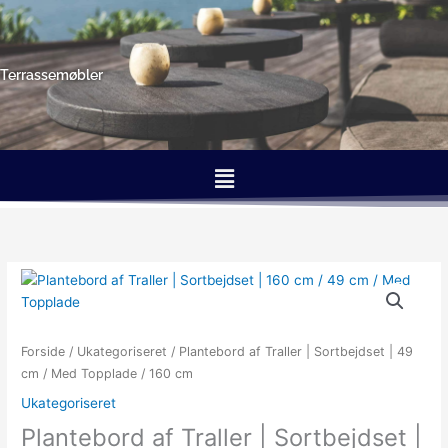
Gå
til
indholdet
Terrassemøbler
Menu
Forside
/
Ukategoriseret
/ Plantebord af Traller | Sortbejdset | 49
cm / Med Topplade / 160 cm
Ukategoriseret
Plantebord af Traller | Sortbejdset |