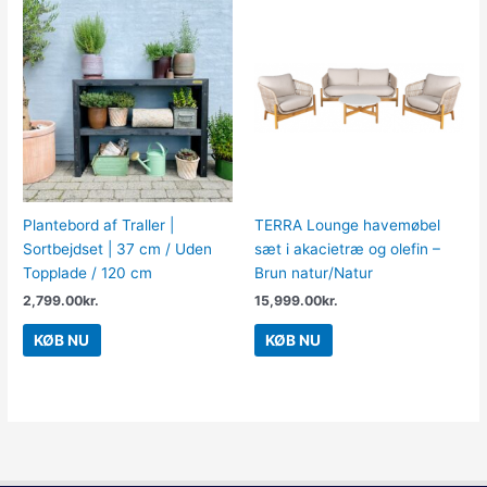
Plantebord af Traller |
TERRA Lounge havemøbel
Sortbejdset | 37 cm / Uden
sæt i akacietræ og olefin –
Topplade / 120 cm
Brun natur/Natur
2,799.00
kr.
15,999.00
kr.
KØB NU
KØB NU