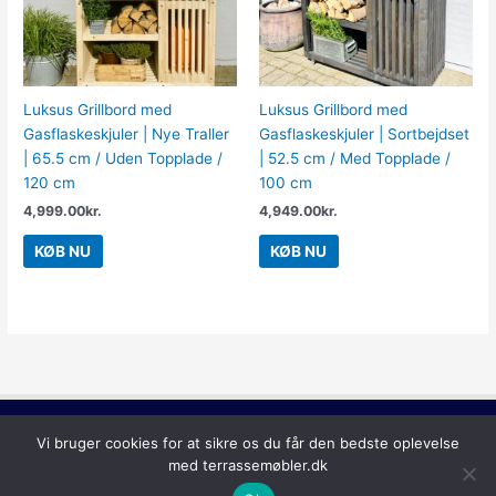
Luksus Grillbord med
Luksus Grillbord med
Gasflaskeskjuler | Nye Traller
Gasflaskeskjuler | Sortbejdset
| 65.5 cm / Uden Topplade /
| 52.5 cm / Med Topplade /
120 cm
100 cm
4,999.00
kr.
4,949.00
kr.
KØB NU
KØB NU
Copyright © 2026
Terrassemøbler
Vi bruger cookies for at sikre os du får den bedste oplevelse
med terrassemøbler.dk