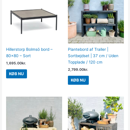
Hillerstorp Bolmsö bord –
Plantebord af Traller |
80×80 – Sort
Sortbejdset | 37 cm / Uden
Topplade / 120 cm
1,695.00
kr.
2,799.00
kr.
KØB NU
KØB NU