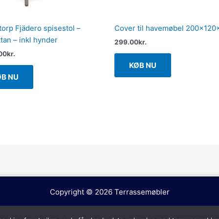
torp Fjädero spisestol –
Cover til havemøbel 200x12
tan – inkl hynder
299.00
kr.
00
kr.
KØB NU
ØB NU
Copyright © 2026
Terrassemøbler