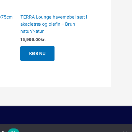
0x75cm
TERRA Lounge havemøbel sæt i
akacietræ og olefin – Brun
natur/Natur
15,999.00
kr.
KØB NU