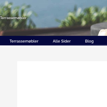
Gå
til
indholdet
Terrassemøbler
Terrassemøbler
Alle Sider
Blog