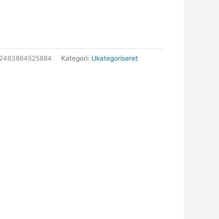
12463864525884
Kategori:
Ukategoriseret