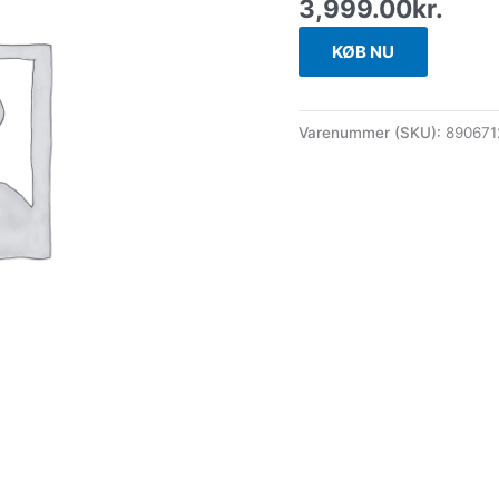
3,999.00
kr.
KØB NU
Varenummer (SKU):
89067