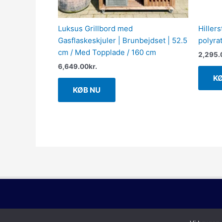
Luksus Grillbord med
Hillers
Gasflaskeskjuler | Brunbejdset | 52.5
polyrat
cm / Med Topplade / 160 cm
2,295.
6,649.00
kr.
K
KØB NU