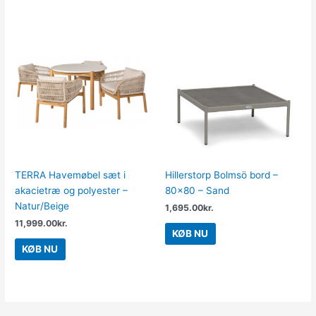
TERRA Havemøbel sæt i
Hillerstorp Bolmsö bord –
akacietræ og polyester –
80×80 – Sand
Natur/Beige
1,695.00
kr.
11,999.00
kr.
KØB NU
KØB NU