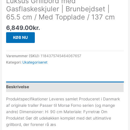
Luksus Grillbord med
Gasflaskeskjuler | Brunbejdset |
65.5 cm / Med Topplade / 137 cm
6,849.00
kr.
KØB NU
Varenummer (SKU):
1184375745464067657
Kategori:
Ukategoriseret
Beskrivelse
Produktspecifikationer Leveres samlet Produceret i Danmark
af originale traller Passer til Morsø Forno serien (og mange
andre) Dimensioner: H: 90 cm Materiale: Fyrretræ Om
Produktet Gør dit udekøkken komplet med det ultimative
grillbord, der forener rå æs