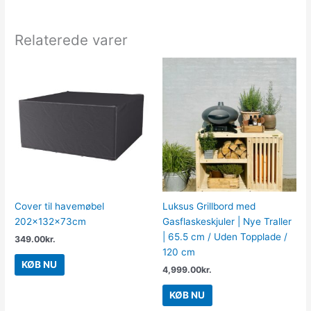
Relaterede varer
Cover til havemøbel
Luksus Grillbord med
202x132x73cm
Gasflaskeskjuler | Nye Traller
| 65.5 cm / Uden Topplade /
349.00
kr.
120 cm
KØB NU
4,999.00
kr.
KØB NU