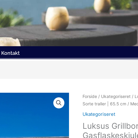
Kontakt
Forside
/
Ukategoriseret
/ L
Sorte traller | 65.5 cm / M
Ukategoriseret
Luksus Grillb
Gasflaskeskjule