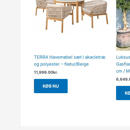
TERRA Havemøbel sæt i akacietræ
Luksus
og polyester – Natur/Beige
Gasfla
cm / M
11,999.00
kr.
6,649.
KØB NU
K