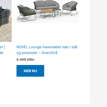
et |
NOVEL Lounge havemøbel sæt i stål
de
og polyester – Grøn/Grå
8,499.00
kr.
KØB NU