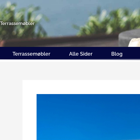
Gå
til
indholdet
Terrassemøbler
Terrassemøbler
Alle Sider
Blog