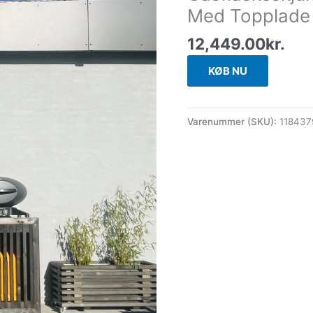
Med Topplade 
12,449.00
kr.
KØB NU
Varenummer (SKU):
118437