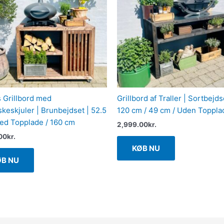
 Grillbord med
Grillbord af Traller | Sortbejds
skeskjuler | Brunbejdset | 52.5
120 cm / 49 cm / Uden Toppla
ed Topplade / 160 cm
2,999.00
kr.
00
kr.
KØB NU
ØB NU