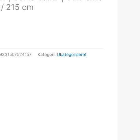
/ 215 cm
9331507524157
Kategori:
Ukategoriseret