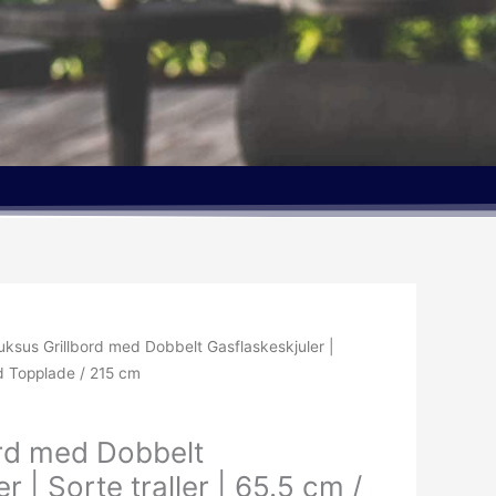
uksus Grillbord med Dobbelt Gasflaskeskjuler |
ed Topplade / 215 cm
ord med Dobbelt
r | Sorte traller | 65.5 cm /