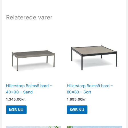
Relaterede varer
Hillerstorp Bolmsö bord –
Hillerstorp Bolmsö bord –
40×90 – Sand
80×80 – Sort
1,345.00
kr.
1,695.00
kr.
KØB NU
KØB NU