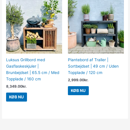
Luksus Grillbord med
Plantebord af Traller |
Gasflaskeskjuler |
Sortbejdset | 49 cm / Uden
Brunbejdset | 65.5 cm / Med
Topplade / 120 cm
Topplade / 160 cm
2,999.00
kr.
8,349.00
kr.
KØB NU
KØB NU