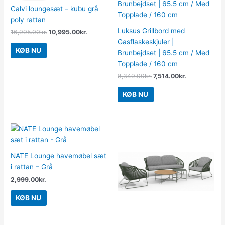
var:
er:
var:
er:
Calvi loungesæt – kubu grå
16,995.00kr..
10,995.00kr..
8,349.00kr..
7,514.00kr..
poly rattan
Luksus Grillbord med
16,995.00
kr.
10,995.00
kr.
Gasflaskeskjuler |
KØB NU
Brunbejdset | 65.5 cm / Med
Topplade / 160 cm
8,349.00
kr.
7,514.00
kr.
KØB NU
NATE Lounge havemøbel sæt
i rattan – Grå
2,999.00
kr.
KØB NU