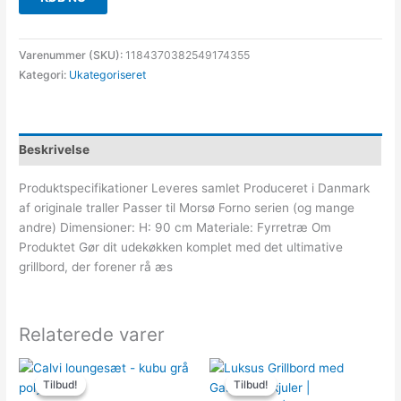
Varenummer (SKU):
1184370382549174355
Kategori:
Ukategoriseret
Beskrivelse
Produktspecifikationer Leveres samlet Produceret i Danmark
af originale traller Passer til Morsø Forno serien (og mange
andre) Dimensioner: H: 90 cm Materiale: Fyrretræ Om
Produktet Gør dit udekøkken komplet med det ultimative
grillbord, der forener rå æs
Relaterede varer
Den
Den
Den
Den
oprindelige
aktuelle
oprindelige
aktuelle
Tilbud!
Tilbud!
Tilbud!
Tilbud!
pris
pris
pris
pris