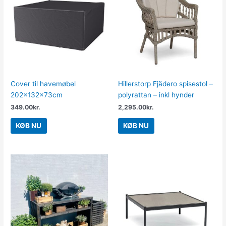
Cover til havemøbel
Hillerstorp Fjädero spisestol –
202x132x73cm
polyrattan – inkl hynder
349.00
kr.
2,295.00
kr.
KØB NU
KØB NU