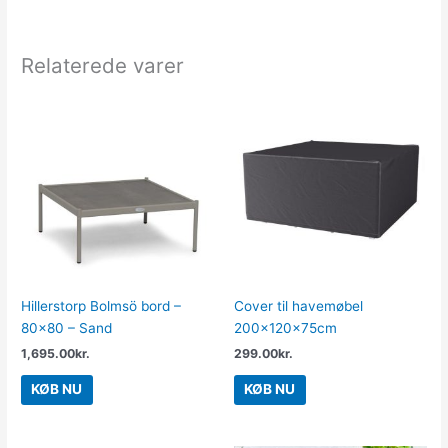
Relaterede varer
Hillerstorp Bolmsö bord –
Cover til havemøbel
80×80 – Sand
200x120x75cm
1,695.00
kr.
299.00
kr.
KØB NU
KØB NU