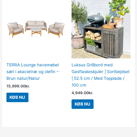
TERRA Lounge havemøbel
Luksus Grillbord med
sæt i akacietræ og olefin –
Gasflaskeskjuler | Sortbejdset
Brun natur/Natur
| 52.5 cm / Med Topplade /
100 cm
15,999.00
kr.
4,949.00
kr.
KØB NU
KØB NU