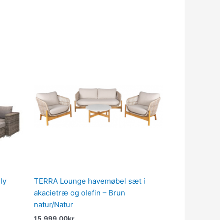
e
00kr..
ly
TERRA Lounge havemøbel sæt i
akacietræ og olefin – Brun
natur/Natur
15,999.00
kr.