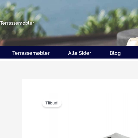
Gå
til
indholdet
Terrassemøbler
Terrassemøbler
Alle Sider
Blog
Tilbud!