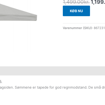
1,499.00
kr.
1,199
KØB NU
Varenummer (SKU):
867231
å.
 bagsiden. Sømmene er tapede for god regnmodstand. De små dræ