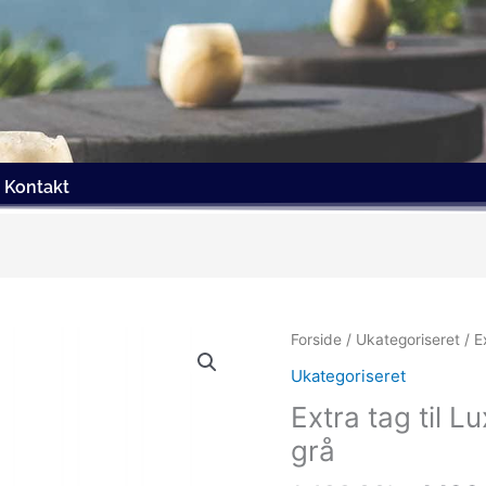
Kontakt
Den
Forside
/
Ukategoriseret
/ E
oprin
Ukategoriseret
pris
Extra tag til L
var:
1,499
grå