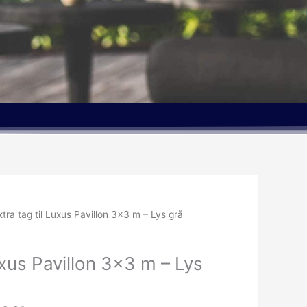
Den
xtra tag til Luxus Pavillon 3×3 m – Lys grå
delige
aktuelle
pris
uxus Pavillon 3×3 m – Lys
er:
.00kr..
1,199.00kr..