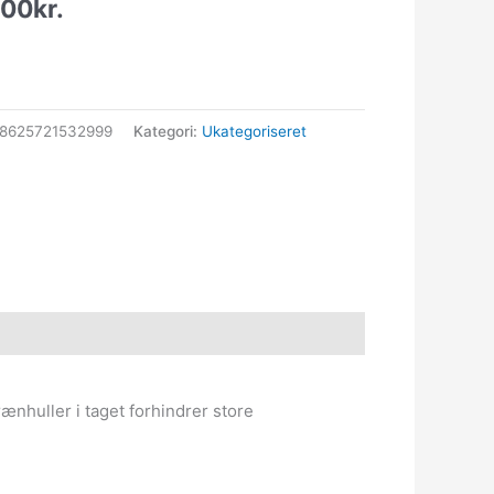
.00
kr.
8625721532999
Kategori:
Ukategoriseret
nhuller i taget forhindrer store