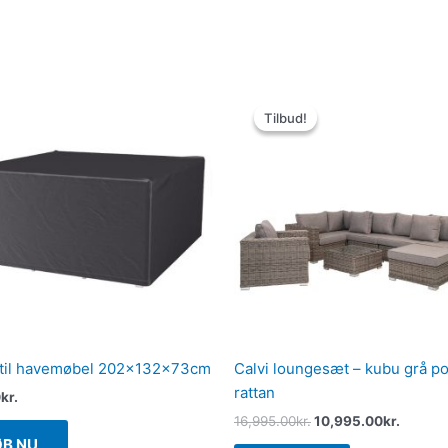
Den
Den
oprindelige
aktuell
Tilbud!
Tilbud!
pris
pris
var:
er:
16,995.00kr..
10,995.
 til havemøbel 202x132x73cm
Calvi loungesæt – kubu grå po
rattan
0
kr.
16,995.00
kr.
10,995.00
kr.
ØB NU