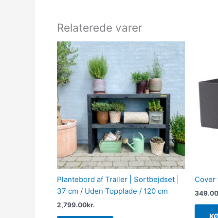
Relaterede varer
Plantebord af Traller | Sortbejdset |
Cover
37 cm / Uden Topplade / 120 cm
349.0
2,799.00
kr.
K