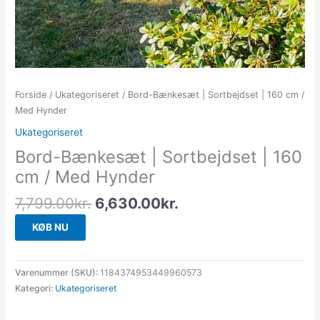
Forside
/
Ukategoriseret
/ Bord-Bænkesæt | Sortbejdset | 160 cm /
Med Hynder
Ukategoriseret
Bord-Bænkesæt | Sortbejdset | 160
cm / Med Hynder
7,799.00
kr.
6,630.00
kr.
KØB NU
Varenummer (SKU):
1184374953449960573
Kategori:
Ukategoriseret