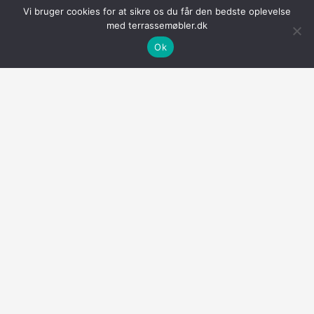
Vi bruger cookies for at sikre os du får den bedste oplevelse
med terrassemøbler.dk
Hillerstorp Bolmsö bord –
Luksus Grillbord med
40×90 – Sand
Gasflaskeskjuler |
Ok
Brunbejdset | 65.5 cm / Med
1,345.00
kr.
Topplade / 160 cm
KØB NU
8,349.00
kr.
KØB NU
NOVEL Lounge havemøbel
Lounge havemøbel sæt i