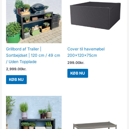
Grillbord af Traller |
Cover til havemøbel
Sortbejdset | 120 cm / 49 cm
200x120x75cm
/ Uden Topplade
299.00
kr.
2,999.00
kr.
KØB NU
KØB NU