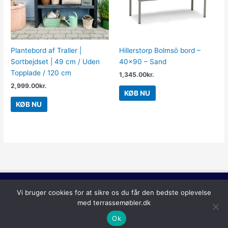
Plantebord af Traller |
Hillerstorp Bolmsö bord –
Sortbejdset | 49 cm / Uden
40×90 – Sand
Topplade / 120 cm
1,345.00
kr.
2,999.00
kr.
KØB NU
KØB NU
Copyright © 2026
Terrassemøbler
Vi bruger cookies for at sikre os du får den bedste oplevelse
med terrassemøbler.dk
Ok