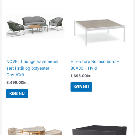
NOVEL Lounge havemøbel
Hillerstorp Bolmsö bord –
sæt i stål og polyester –
80×80 – Hvid
Grøn/Grå
1,695.00
kr.
8,499.00
kr.
KØB NU
KØB NU