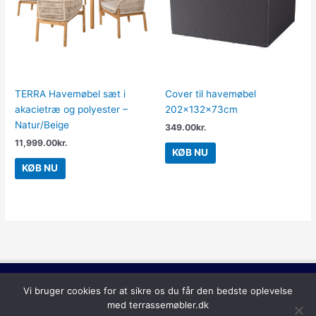
TERRA Havemøbel sæt i
Cover til havemøbel
akacietræ og polyester –
202x132x73cm
Natur/Beige
349.00
kr.
11,999.00
kr.
KØB NU
KØB NU
Copyright © 2026
Terrassemøbler
Vi bruger cookies for at sikre os du får den bedste oplevelse
med terrassemøbler.dk