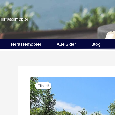
Gå
til
indholdet
Terrassemøbler
Terrassemøbler
Alle Sider
Blog
Tilbud!