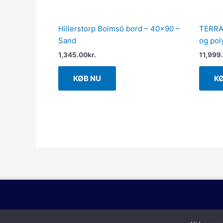
Hillerstorp Bolmsö bord – 40×90 –
TERRA 
Sand
og pol
1,345.00
kr.
11,999
KØB NU
K