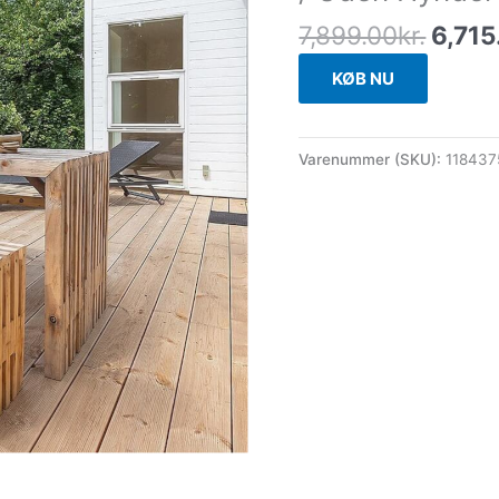
7,899.00
kr.
6,715
KØB NU
Varenummer (SKU):
118437