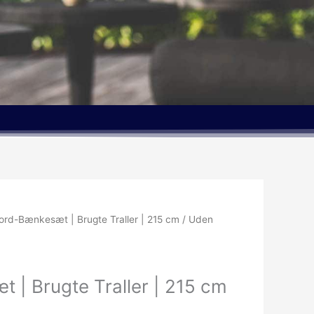
Den
ord-Bænkesæt | Brugte Traller | 215 cm / Uden
delige
aktuelle
pris
er:
 | Brugte Traller | 215 cm
.00kr..
6,715.00kr..