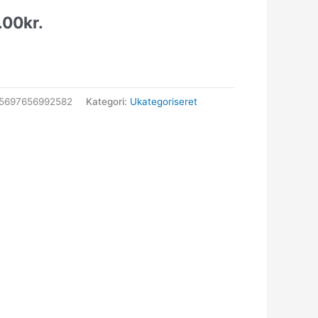
.00
kr.
5697656992582
Kategori:
Ukategoriseret