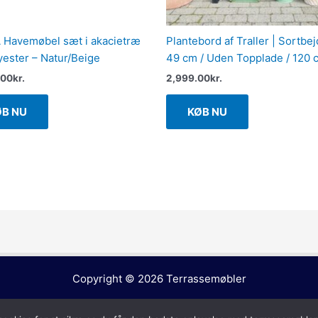
Havemøbel sæt i akacietræ
Plantebord af Traller | Sortbej
yester – Natur/Beige
49 cm / Uden Topplade / 120 
.00
kr.
2,999.00
kr.
ØB NU
KØB NU
Copyright © 2026
Terrassemøbler