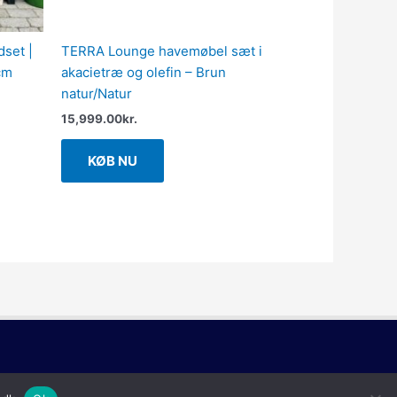
dset |
TERRA Lounge havemøbel sæt i
cm
akacietræ og olefin – Brun
natur/Natur
15,999.00
kr.
KØB NU