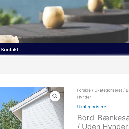
Kontakt
Den
Forside
/
Ukategoriseret
/ B
oprin
Hynder
pris
Ukategoriseret
var:
Bord-Bænkesæt
7,899
/ Uden Hynder