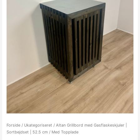
Forside
/
Ukategoriseret
/ Altan Grillbord med Gasflaskeskjuler |
Sortbejdset | 52.5 cm / Med Topplade