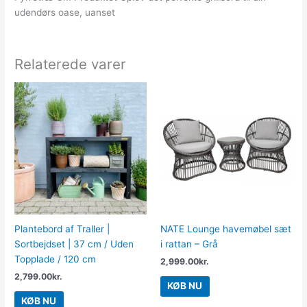
udendørs oase, uanset
Relaterede varer
Plantebord af Traller |
NATE Lounge havemøbel sæt
Sortbejdset | 37 cm / Uden
i rattan – Grå
Topplade / 120 cm
2,999.00
kr.
2,799.00
kr.
KØB NU
KØB NU