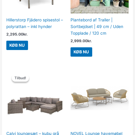
Hillerstorp Fjädero spisestol –
Plantebord af Traller |
polyrattan – inkl hynder
Sortbejdset | 49 cm / Uden
Topplade / 120 cm
2,295.00
kr.
2,999.00
kr.
KØB NU
KØB NU
Den
Den
oprindelige
aktuelle
Tilbud!
Tilbud!
pris
pris
var:
er:
16,995.00kr..
10,995.00kr..
Calvi loungesæt – kubu grå
NOVEL Lounge havemøbel