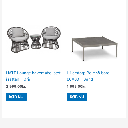
NATE Lounge havemøbel sæt
Hillerstorp Bolmsö bord –
i rattan – Grå
80×80 – Sand
2,999.00
kr.
1,695.00
kr.
KØB NU
KØB NU