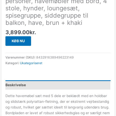
personer, havemøbler med bord, 4
stole, hynder, loungesæt,
spisegruppe, siddegruppe til
balkon, have, brun + khaki
3,899.00
kr.
KØB NU
Varenummer (SKU):
8432916389496223149
Kategori:
Ukategoriseret
Beskrivelse
Dette havemøbel sæt med 5 dele er beklædt med en holdbar
og slidstærk polyrattan-fletning, der er ekstremt vejrbestandig
og robust, hvilket gør sættet ideelt til langvarig udendørs brug.
Bordpladen er lavet af robust sikkerhedsglas og er særligt nem