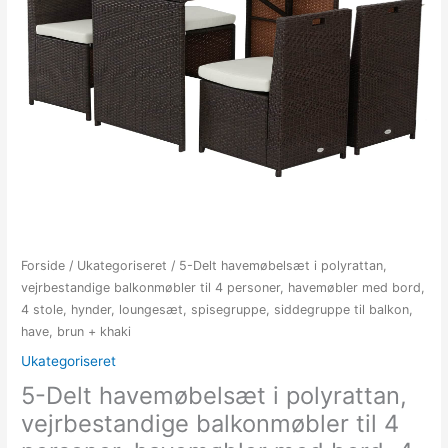
Forside
/
Ukategoriseret
/ 5-Delt havemøbelsæt i polyrattan,
vejrbestandige balkonmøbler til 4 personer, havemøbler med bord,
4 stole, hynder, loungesæt, spisegruppe, siddegruppe til balkon,
have, brun + khaki
Ukategoriseret
5-Delt havemøbelsæt i polyrattan,
vejrbestandige balkonmøbler til 4