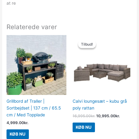
at re
Relaterede varer
Den
Den
oprindelige
aktuelle
Tilbud!
Tilbud!
pris
pris
var:
er:
16,995.00kr..
10,995.00
Grillbord af Traller |
Calvi loungesæt – kubu grå
Sortbejdset | 137 cm / 65.5
poly rattan
cm / Med Topplade
16,995.00
kr.
10,995.00
kr.
4,999.00
kr.
KØB NU
KØB NU