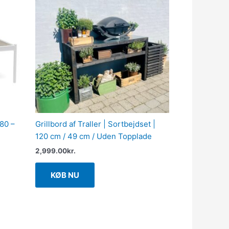
80 –
Grillbord af Traller | Sortbejdset |
120 cm / 49 cm / Uden Topplade
2,999.00
kr.
KØB NU