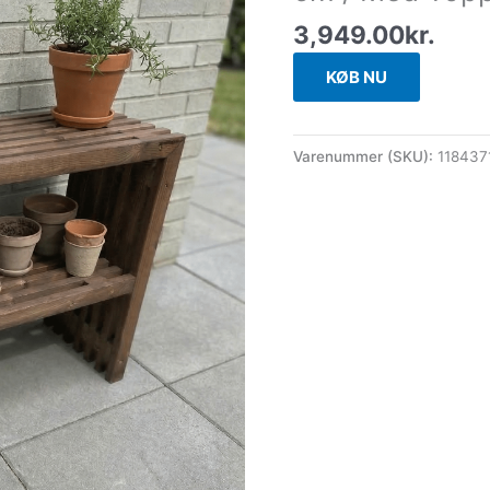
3,949.00
kr.
KØB NU
Varenummer (SKU):
118437