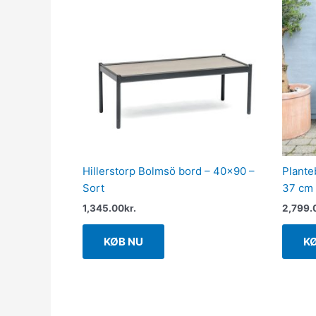
Hillerstorp Bolmsö bord – 40×90 –
Planteb
Sort
37 cm 
1,345.00
kr.
2,799.
KØB NU
K