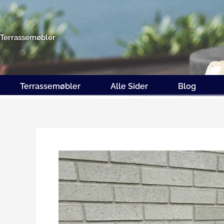
Gå
til
indholdet
Terrassemøbler
Terrassemøbler
Alle Sider
Blog