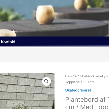
Kontakt
Forside
/
Ukategoriseret
/ P
Topplade / 160 cm
Ukategoriseret
Plantebord af T
cm / Med Topp