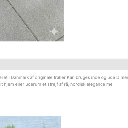
et i Danmark af originale traller Kan bruges inde og ude Dimen
t hjem eller uderum et strejf af rå, nordisk elegance me