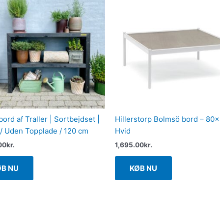
ord af Traller | Sortbejdset |
Hillerstorp Bolmsö bord – 80×
/ Uden Topplade / 120 cm
Hvid
00
kr.
1,695.00
kr.
ØB NU
KØB NU