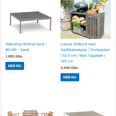
Hillerstorp Bolmsö bord –
Luksus Grillbord med
80×80 – Sand
Gasflaskeskjuler | Sortbejdset
| 52.5 cm / Med Topplade /
1,695.00
kr.
100 cm
KØB NU
4,949.00
kr.
KØB NU