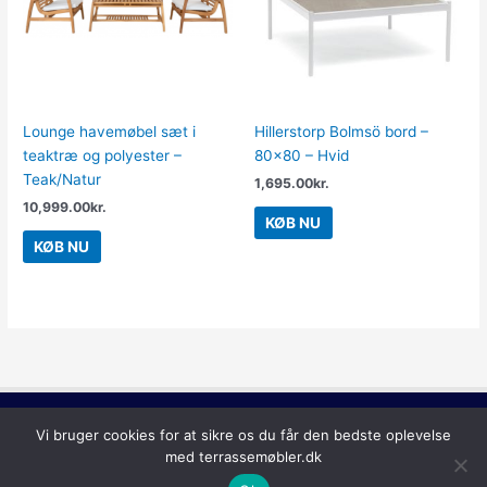
Lounge havemøbel sæt i
Hillerstorp Bolmsö bord –
teaktræ og polyester –
80×80 – Hvid
Teak/Natur
1,695.00
kr.
10,999.00
kr.
KØB NU
KØB NU
Copyright © 2026
Terrassemøbler
Vi bruger cookies for at sikre os du får den bedste oplevelse
med terrassemøbler.dk